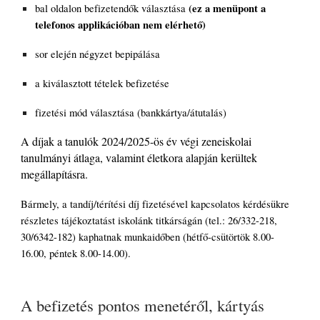
(ez a menüpont a
bal oldalon befizetendők választása
telefonos applikációban nem elérhető)
sor elején négyzet bepipálása
a kiválasztott tételek befizetése
fizetési mód választása (bankkártya/átutalás)
A díjak a tanulók 2024/2025-ös év végi zeneiskolai
tanulmányi átlaga, valamint életkora alapján kerültek
megállapításra.
Bármely, a tandíj/térítési díj fizetésével kapcsolatos kérdésükre
részletes tájékoztatást iskolánk titkárságán (tel.: 26/332-218,
30/6342-182) kaphatnak munkaidőben (hétfő-csütörtök 8.00-
16.00, péntek 8.00-14.00).
A befizetés pontos menetéről, kártyás