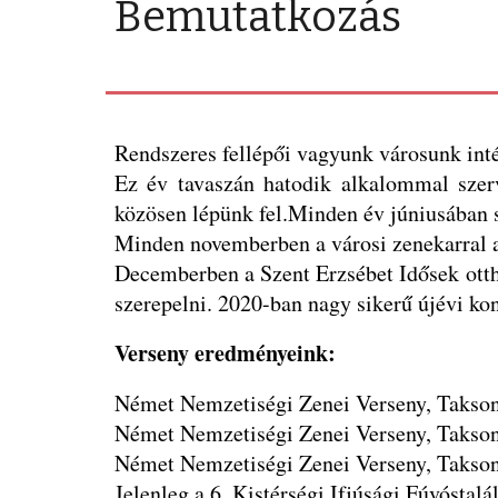
Bemutatkozás
Rendszeres fellépői vagyunk városunk in
Ez év tavaszán hatodik alkalommal szerv
közösen lépünk fel.Minden év júniusában
Minden novemberben a városi zenekarral 
Decemberben a Szent Erzsébet Idősek otth
szerepelni.
2020-ban nagy sikerű újévi kon
Verseny eredményeink:
Német Nemzetiségi Zenei Verseny, Taksony,
Német Nemzetiségi Zenei Verseny, Taksony
Német Nemzetiségi Zenei Verseny, Taksony
Jelenleg a 6. Kistérségi Ifjúsági Fúvóstal