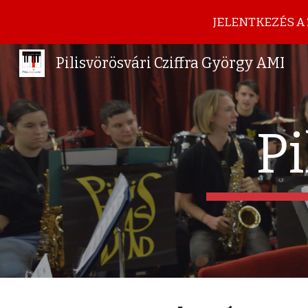
JELENTKEZÉS A 2
Sk
Pilisvörösvári Cziffra György AMI
Pi