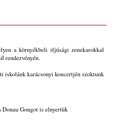
lyen a környékbeli ifjúsági zenekarokkal
sű rendezvényén.
i iskolánk karácsonyi koncertjén szoktunk
a Donau Gongot is elnyertük