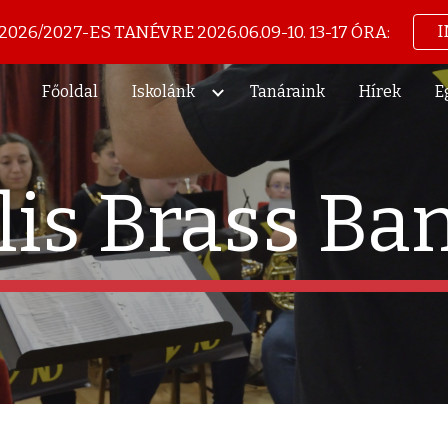
026/2027-ES TANÉVRE 2026.06.09-10. 13-17 ÓRA:
ip to main content
Skip to navigat
Főoldal
Iskolánk
Tanáraink
Hírek
E
lis Brass B