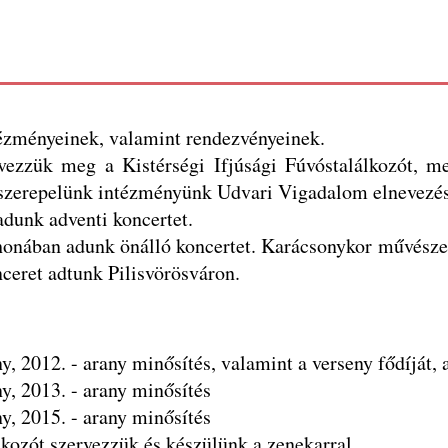
tézményeinek, valamint rendezvényeinek.
ezzük meg a Kistérségi Ifjúsági Fúvóstalálkozót, me
 szerepelünk intézményünk Udvari Vigadalom elnevezé
adunk adventi koncertet.
onában adunk önálló koncertet. Karácsonykor művészet
ceret adtunk Pilisvörösváron.
 2012. - arany minősítés, valamint a verseny fődíját, 
, 2013. - arany minősítés
, 2015. - arany minősítés
álkozót szervezzük és készülünk a zenekarral.